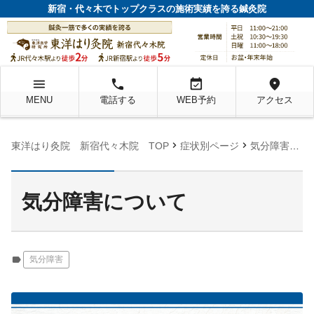
新宿・代々木でトップクラスの施術実績を誇る鍼灸院
menu
local_phone
event_available
location_on
MENU
電話する
WEB予約
アクセス
chevron_right
chevron_right
chevron_right
東洋はり灸院 新宿代々木院 TOP
症状別ページ
気分障害
気
気分障害について
label
気分障害