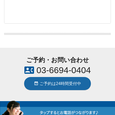
ご予約・お問い合わせ
contact_phone
03-6694-0404
event_available
ご予約は24時間受付中
東洋はり灸院 新宿代々木院 / 〒151-0053 東京都渋谷区代々木1-55-14
セントヒルズ代々木503 / JR代々木駅より徒歩2分 JR新宿駅より徒歩