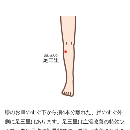
膝のお皿のすぐ下から指
4
本分離れた、脛のすぐ外
側に足三里はあります。足三里は
血流改善の特効ツ