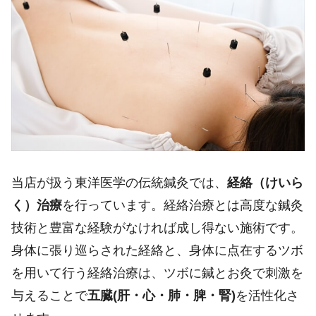
当店が扱う東洋医学の伝統鍼灸では、
経絡（けいら
く）治療
を行っています。経絡治療とは高度な鍼灸
技術と豊富な経験がなければ成し得ない施術です。
身体に張り巡らされた経絡と、身体に点在するツボ
を用いて行う経絡治療は、ツボに鍼とお灸で刺激を
与えることで
五臓
(
肝・心・肺・脾・腎
)
を活性化さ