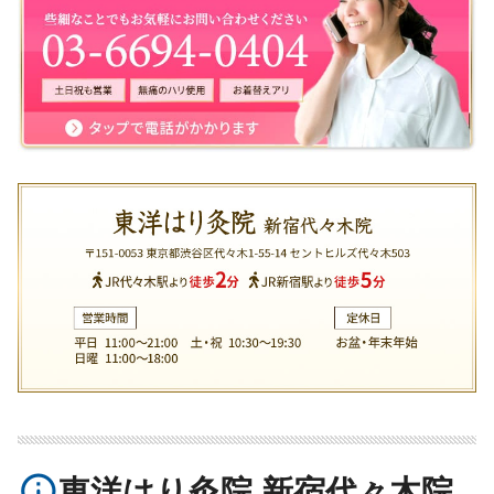
info_outline
東洋はり灸院 新宿代々木院