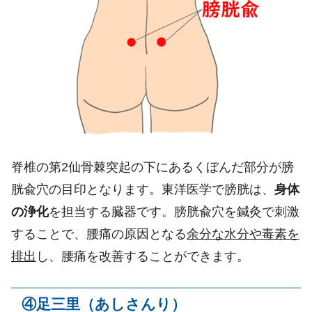
脊椎の第
2
仙骨棘突起の下にあるくぼんだ部分が膀
胱兪
穴の目印となります。
東洋医学で膀胱は、
身体
の浄化
を担当する臓器です。膀胱兪
穴を鍼灸で刺激
することで、腰痛の原因となる
余分な水分や毒素を
排出
し、腰痛を改善することができます。
④
足三里（あしさんり）