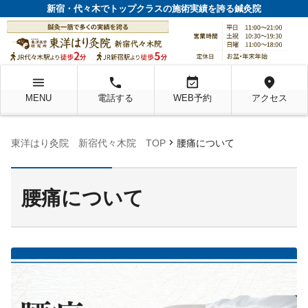
新宿・代々木でトップクラスの施術実績を誇る鍼灸院
menu
local_phone
event_available
location_on
MENU
電話する
WEB予約
アクセス
chevron_right
東洋はり灸院 新宿代々木院 TOP
腰痛について
腰痛について