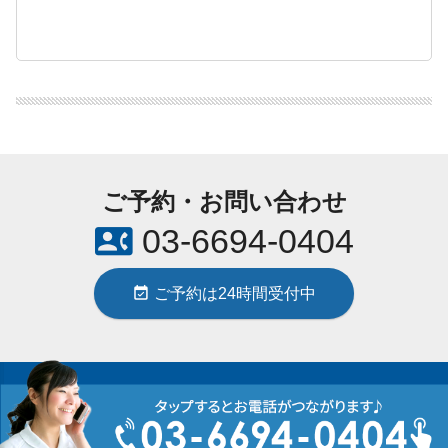
ご予約・お問い合わせ
contact_phone
03-6694-0404
event_available
ご予約は24時間受付中
東洋はり灸院 新宿代々木院 / 〒151-0053 東京都渋谷区代々木1-55-14
セントヒルズ代々木503 / JR代々木駅より徒歩2分 JR新宿駅より徒歩
contact_phone
5分 /
03-6694-0404