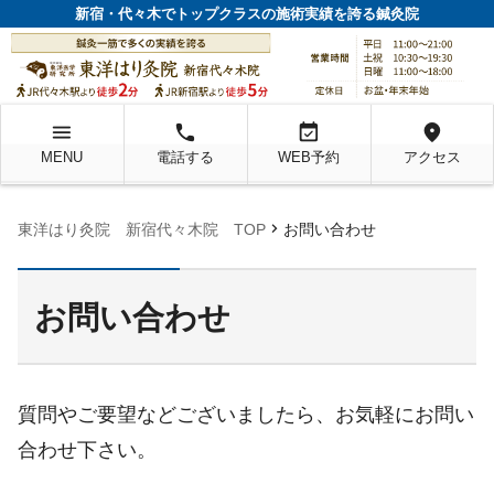
新宿・代々木でトップクラスの施術実績を誇る鍼灸院
menu
local_phone
event_available
location_on
MENU
電話する
WEB予約
アクセス
chevron_right
東洋はり灸院 新宿代々木院 TOP
お問い合わせ
お問い合わせ
質問やご要望などございましたら、お気軽にお問い
合わせ下さい。