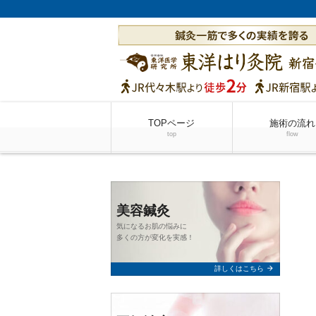
TOPページ
施術の流れ
top
flow
美容鍼灸
気になるお肌の悩みに
多くの方が変化を実感！
arrow_forward
詳しくはこちら