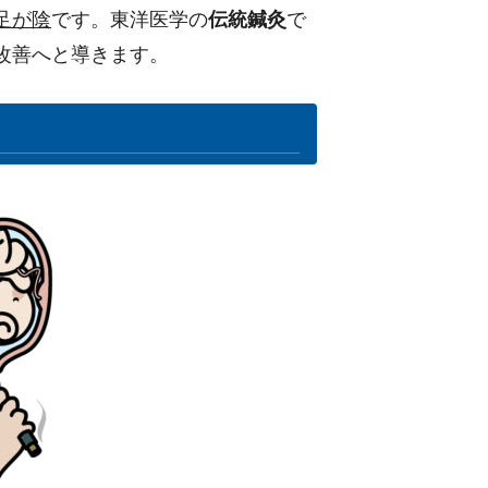
足が陰
です。東洋医学の
伝統鍼灸
で
改善へと導きます。