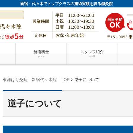
新宿・代々木でトップクラスの施術実績を誇る鍼灸院
施術料金
スタッフ紹介
price
staff
chevron_right
東洋はり灸院 新宿代々木院 TOP
逆子について
逆子について