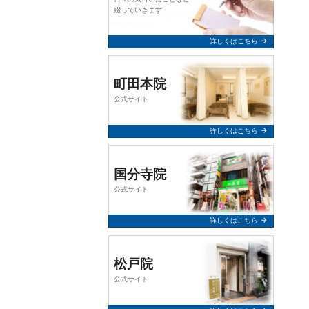
query_builder
2026年2月24日
綴っていきます
【お知らせ】
arrow_forward
詳しくはこちら
誠に勝手ながら、令和8年3月7日
（土）は終日お休みとさせていた
だきます。
町田本院
公式サイト
何卒、よろしくお願い申し上げま
す。
arrow_forward
詳しくはこちら
query_builder
2025年12月10日
国分寺院
【年末年始 休業のお知らせ】
公式サイト
令和7年12月31日（水）～ 令和8年
1月5日（月）まで終日休業とさせ
arrow_forward
詳しくはこちら
ていただきます。 年始は1月6日
（火）より通常通り営業いたしま
す。
松戸院
何卒、よろしくお願い申し上げま
公式サイト
す。