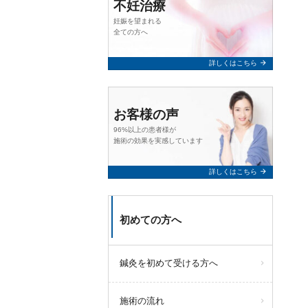
不妊治療
妊娠を望まれる
全ての方へ
arrow_forward
詳しくはこちら
お客様の声
96%以上の患者様が
施術の効果を実感しています
arrow_forward
詳しくはこちら
初めての方へ
鍼灸を初めて受ける方へ
施術の流れ