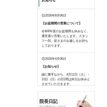
お知らせ
query_builder
2026年8月06日
【お盆期間の営業について】
令和8年度のお盆期間も休みなく、
通常通り営業いたします。スタッ
フ一同、皆さまのお越しをお待ち
しております。
query_builder
2026年4月06日
【お知らせ】
誠に勝手ながら、4月11日（土）・
12日（日）の2日間は終日お休みと
させていただきます。
何卒、よろしくお願い申し上げま
す。
院長日記
日々の気付いたことなど