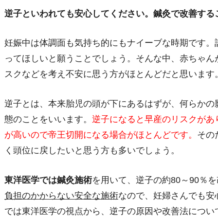
逆子といわれても安心してください。鍼灸で改善する
妊娠中は体調面も気持ち的にもナイーブな時期です。
ってほしいと願うことでしょう。そんな中、赤ちゃん
スクなどを考え不安に思う方がほとんどだと思います
逆子とは、本来胎児の頭が下にあるはずが、何らかの
態のことをいいます。
逆子になると早産のリスクがあ
が高いので帝王切開になる場合がほとんどです。
その
く頭位に戻したいと思う方も多いでしょう。
東洋医学では鍼灸施術
を用いて、逆子の約
80
～
90
％を
負担のかからない安全な施術
なので、妊婦さんでも安
では東洋医学の視点から、逆子の原因や改善法につい