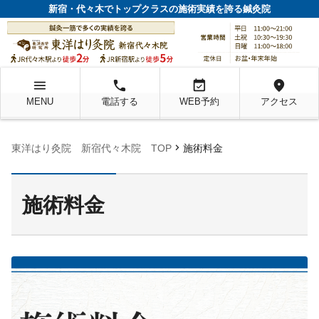
新宿・代々木でトップクラスの施術実績を誇る鍼灸院
menu
local_phone
event_available
location_on
MENU
電話する
WEB予約
アクセス
chevron_right
東洋はり灸院 新宿代々木院 TOP
施術料金
施術料金