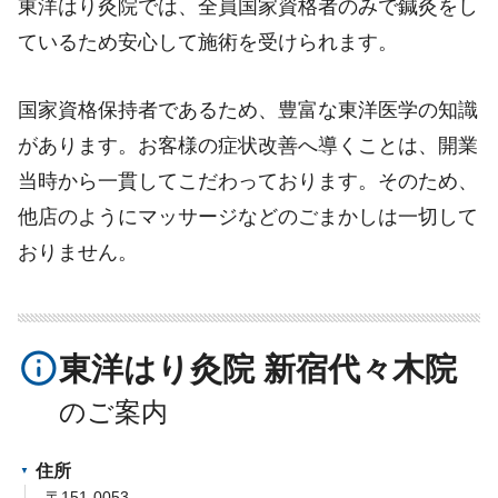
東洋はり灸院では、全員国家資格者のみで鍼灸をし
ているため安心して施術を受けられます。
国家資格保持者であるため、豊富な東洋医学の知識
があります。お客様の症状改善へ導くことは、開業
当時から一貫してこだわっております。そのため、
他店のようにマッサージなどのごまかしは一切して
おりません。
info_outline
東洋はり灸院 新宿代々木院
住所
〒151-0053