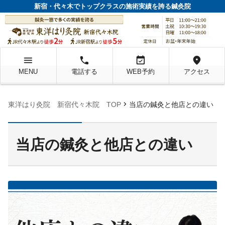
新宿・代々木でトップクラスの施術実績を誇る鍼灸院
menu
local_phone
event_available
location_on
MENU
電話する
WEB予約
アクセス
chevron_right
東洋はり灸院 新宿代々木院 TOP
当店の鍼灸と他店との違い
当店の鍼灸と他店との違い