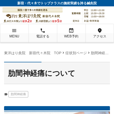
新宿・代々木でトップクラスの施術実績を誇る鍼灸院
menu
local_phone
event_available
location_on
MENU
電話する
WEB予約
アクセス
chevron_right
chevron_right
chevron_right
東洋はり灸院 新宿代々木院 TOP
症状別ページ
肋間神経痛
肋間神経痛について
label
肋間神経痛