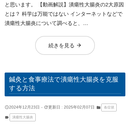
と思います。 【動画解説】潰瘍性大腸炎の2大原因
とは？ 科学は万能ではない インターネットなどで
潰瘍性大腸炎について調べると、…
arrow_forward
続きを見る
鍼灸と食事療法で潰瘍性大腸炎を克服
する方法
query_builder
update
2024年12月23日
-
更新日 : 2025年02月07日
folder
各症状
label
潰瘍性大腸炎