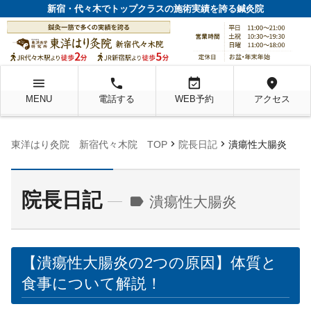
新宿・代々木でトップクラスの施術実績を誇る鍼灸院
menu
local_phone
event_available
location_on
MENU
電話する
WEB予約
アクセス
chevron_right
chevron_right
東洋はり灸院 新宿代々木院 TOP
院長日記
潰瘍性大腸炎
院長日記
label
潰瘍性大腸炎
【潰瘍性大腸炎の2つの原因】体質と
食事について解説！