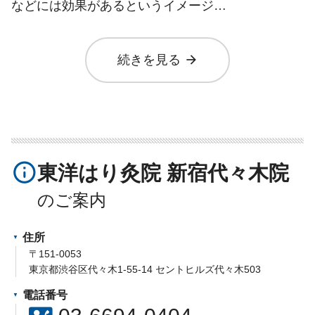
などには効果があるというイメージ…
arrow_forward
続きを見る
info_outline
東洋はり灸院 新宿代々木院
住所
〒151-0053
東京都渋谷区代々木1-55-14 セントヒルズ代々木503
電話番号