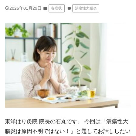
query_builder
2025年01月29日
folder
各症状
label
潰瘍性大腸炎
東洋はり灸院 院長の石丸です。 今回は「潰瘍性大
腸炎は原因不明ではない！」と題してお話ししたい