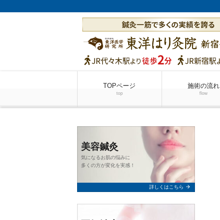
TOPページ
施術の流れ
top
flow
美容鍼灸
気になるお肌の悩みに
多くの方が変化を実感！
arrow_forward
詳しくはこちら