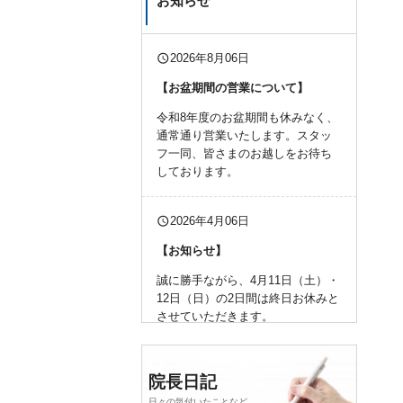
お知らせ
query_builder
2026年8月06日
【お盆期間の営業について】
令和8年度のお盆期間も休みなく、
通常通り営業いたします。スタッ
フ一同、皆さまのお越しをお待ち
しております。
query_builder
2026年4月06日
【お知らせ】
誠に勝手ながら、4月11日（土）・
12日（日）の2日間は終日お休みと
させていただきます。
何卒、よろしくお願い申し上げま
す。
院長日記
日々の気付いたことなど