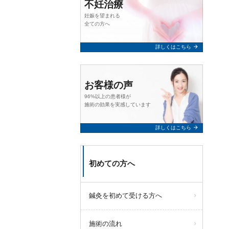
不妊治療
妊娠を望まれる
全ての方へ
arrow_forward
詳しくはこちら
お客様の声
96%以上の患者様が
施術の効果を実感しています
arrow_forward
詳しくはこちら
初めての方へ
鍼灸を初めて受ける方へ
施術の流れ