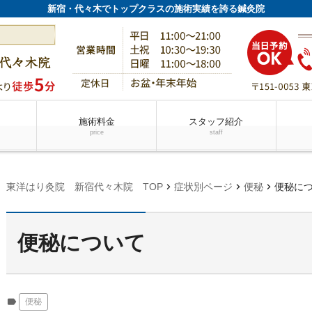
新宿・代々木でトップクラスの施術実績を誇る鍼灸院
施術料金
スタッフ紹介
price
staff
chevron_right
chevron_right
chevron_right
東洋はり灸院 新宿代々木院 TOP
症状別ページ
便秘
便秘に
便秘について
label
便秘