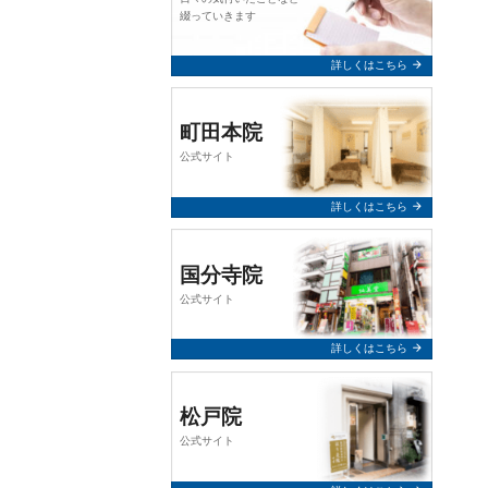
query_builder
2026年2月24日
綴っていきます
【お知らせ】
arrow_forward
詳しくはこちら
誠に勝手ながら、令和8年3月7日
（土）は終日お休みとさせていた
だきます。
町田本院
公式サイト
何卒、よろしくお願い申し上げま
す。
arrow_forward
詳しくはこちら
query_builder
2025年12月10日
国分寺院
【年末年始 休業のお知らせ】
公式サイト
令和7年12月31日（水）～ 令和8年
1月5日（月）まで終日休業とさせ
arrow_forward
詳しくはこちら
ていただきます。 年始は1月6日
（火）より通常通り営業いたしま
す。
松戸院
何卒、よろしくお願い申し上げま
公式サイト
す。