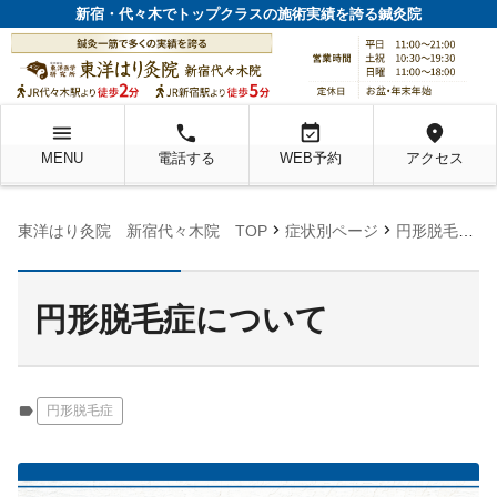
新宿・代々木でトップクラスの施術実績を誇る鍼灸院
menu
local_phone
event_available
location_on
MENU
電話する
WEB予約
アクセス
chevron_right
chevron_right
chevron_right
東洋はり灸院 新宿代々木院 TOP
症状別ページ
円形脱毛症
円形脱毛症について
label
円形脱毛症