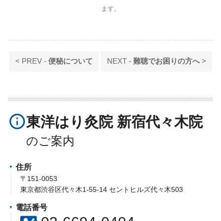
ます。
< PREV -
便秘について
NEXT -
難聴でお困りの方へ
>
info_outline
東洋はり灸院 新宿代々木院
住所
〒151-0053
東京都渋谷区代々木1-55-14 セントヒルズ代々木503
電話番号