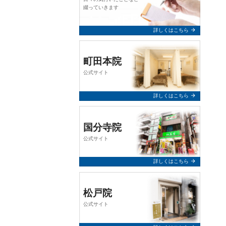
query_builder
2026年2月24日
綴っていきます
【お知らせ】
arrow_forward
詳しくはこちら
誠に勝手ながら、令和8年3月7日
（土）は終日お休みとさせていた
だきます。
町田本院
公式サイト
何卒、よろしくお願い申し上げま
す。
arrow_forward
詳しくはこちら
query_builder
2025年12月10日
国分寺院
【年末年始 休業のお知らせ】
公式サイト
令和7年12月31日（水）～ 令和8年
1月5日（月）まで終日休業とさせ
arrow_forward
詳しくはこちら
ていただきます。 年始は1月6日
（火）より通常通り営業いたしま
す。
松戸院
何卒、よろしくお願い申し上げま
公式サイト
す。