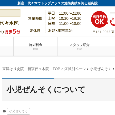
新宿・代々木でトップクラスの施術実績を誇る鍼灸院
施術料金
スタッフ紹介
price
staff
chevron_right
chevron_right
chevron_rig
東洋はり灸院 新宿代々木院 TOP
症状別ページ
小児ぜんそく
小児ぜんそくについて
label
小児ぜんそく