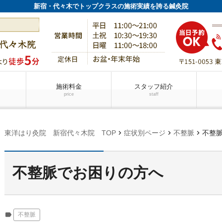
新宿・代々木でトップクラスの施術実績を誇る鍼灸院
施術料金
スタッフ紹介
price
staff
chevron_right
chevron_right
chevron_right
東洋はり灸院 新宿代々木院 TOP
症状別ページ
不整脈
不整
不整脈でお困りの方へ
label
不整脈