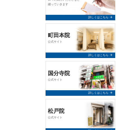
query_builder
2026年2月24日
綴っていきます
【お知らせ】
arrow_forward
詳しくはこちら
誠に勝手ながら、令和8年3月7日
（土）は終日お休みとさせていた
だきます。
町田本院
公式サイト
何卒、よろしくお願い申し上げま
す。
arrow_forward
詳しくはこちら
query_builder
2025年12月10日
国分寺院
【年末年始 休業のお知らせ】
公式サイト
令和7年12月31日（水）～ 令和8年
1月5日（月）まで終日休業とさせ
arrow_forward
詳しくはこちら
ていただきます。 年始は1月6日
（火）より通常通り営業いたしま
す。
松戸院
何卒、よろしくお願い申し上げま
公式サイト
す。