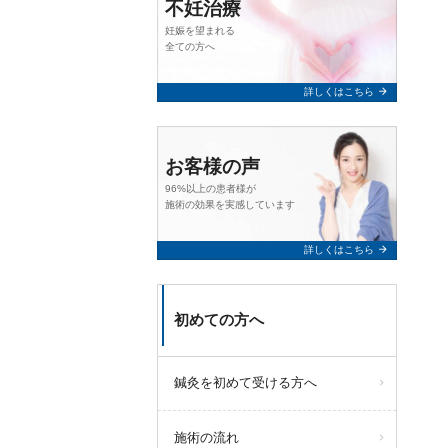
不妊治療
妊娠を望まれる
全ての方へ
arrow_forward
詳しくはこちら
お客様の声
96%以上の患者様が
施術の効果を実感しています
arrow_forward
詳しくはこちら
初めての方へ
鍼灸を初めて受ける方へ
施術の流れ