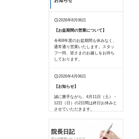
お知らせ
query_builder
2026年8月06日
【お盆期間の営業について】
令和8年度のお盆期間も休みなく、
通常通り営業いたします。スタッ
フ一同、皆さまのお越しをお待ち
しております。
query_builder
2026年4月06日
【お知らせ】
誠に勝手ながら、4月11日（土）・
12日（日）の2日間は終日お休みと
させていただきます。
何卒、よろしくお願い申し上げま
す。
院長日記
日々の気付いたことなど