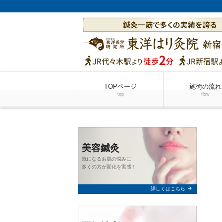
TOPページ
施術の流れ
top
flow
美容鍼灸
気になるお肌の悩みに
多くの方が変化を実感！
arrow_forward
詳しくはこちら