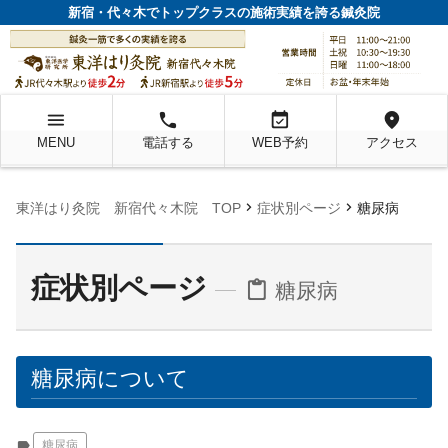
新宿・代々木でトップクラスの施術実績を誇る鍼灸院
menu
local_phone
event_available
location_on
MENU
電話する
WEB予約
アクセス
chevron_right
chevron_right
東洋はり灸院 新宿代々木院 TOP
症状別ページ
糖尿病
症状別ページ
content_paste
糖尿病
糖尿病について
label
糖尿病