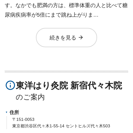
す。なかでも肥満の方は、標準体重の人と比べて糖
尿病疾病率が5倍にまで跳ね上がりま…
arrow_forward
続きを見る
info_outline
東洋はり灸院 新宿代々木院
住所
〒151-0053
東京都渋谷区代々木1-55-14 セントヒルズ代々木503