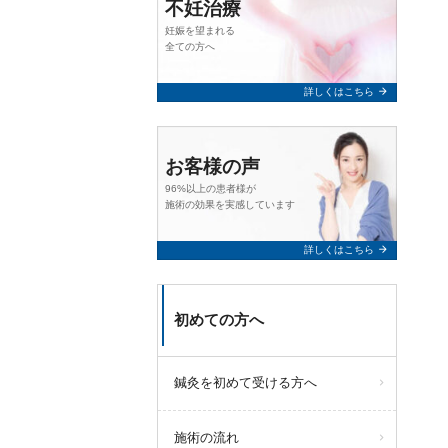
不妊治療
妊娠を望まれる
全ての方へ
arrow_forward
詳しくはこちら
お客様の声
96%以上の患者様が
施術の効果を実感しています
arrow_forward
詳しくはこちら
初めての方へ
鍼灸を初めて受ける方へ
施術の流れ