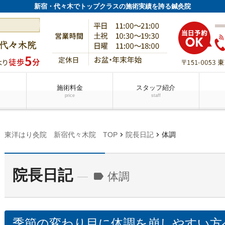
新宿・代々木でトップクラスの施術実績を誇る鍼灸院
施術料金
スタッフ紹介
price
staff
chevron_right
chevron_right
東洋はり灸院 新宿代々木院 TOP
院長日記
体調
院長日記
体調
label
季節の変わり目に体調を崩しやすい方