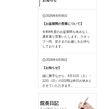
お知らせ
query_builder
2026年8月06日
【お盆期間の営業について】
令和8年度のお盆期間も休みなく、
通常通り営業いたします。スタッ
フ一同、皆さまのお越しをお待ち
しております。
query_builder
2026年4月06日
【お知らせ】
誠に勝手ながら、4月11日（土）・
12日（日）の2日間は終日お休みと
させていただきます。
何卒、よろしくお願い申し上げま
す。
院長日記
日々の気付いたことなど