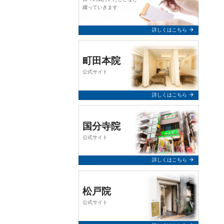
query_builder
2026年2月24日
綴っていきます
【お知らせ】
arrow_forward
詳しくはこちら
誠に勝手ながら、令和8年3月7日
（土）は終日お休みとさせていた
だきます。
町田本院
公式サイト
何卒、よろしくお願い申し上げま
す。
arrow_forward
詳しくはこちら
query_builder
2025年12月10日
国分寺院
【年末年始 休業のお知らせ】
公式サイト
令和7年12月31日（水）～ 令和8年
1月5日（月）まで終日休業とさせ
arrow_forward
詳しくはこちら
ていただきます。 年始は1月6日
（火）より通常通り営業いたしま
す。
松戸院
何卒、よろしくお願い申し上げま
公式サイト
す。