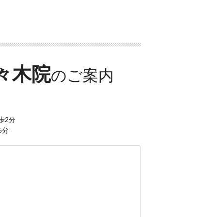
々木院
歩2分
5分