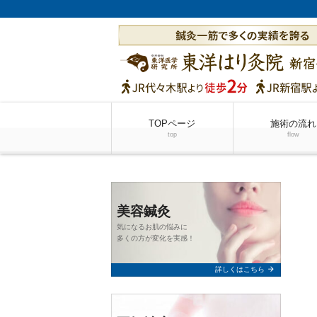
TOPページ
施術の流れ
top
flow
美容鍼灸
気になるお肌の悩みに
多くの方が変化を実感！
arrow_forward
詳しくはこちら