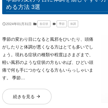
める方法 3選
query_builder
2024年01月31日
folder
label
各症状
季節
体調
季節の変わり目になると風邪をひいたり、頭痛
がしたりと体調が悪くなる方はとても多いでし
ょう。現れる症状の種類や程度はさまざまで、
軽い風邪のような症状の方もいれば、ひどい頭
痛で何も手につかなくなる方もいらっしゃいま
す。 季節…
arrow_forward
続きを見る