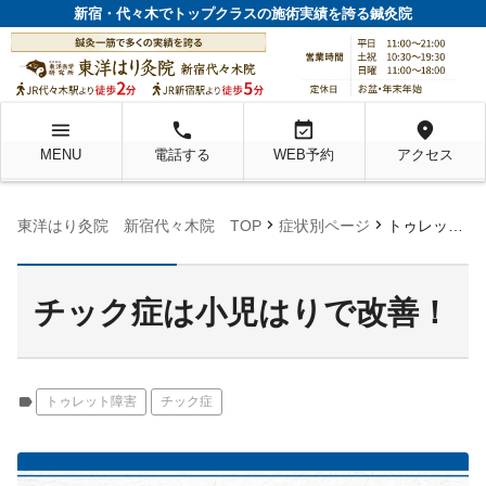
新宿・代々木でトップクラスの施術実績を誇る鍼灸院
menu
local_phone
event_available
location_on
MENU
電話する
WEB予約
アクセス
chevron_right
chevron_right
東洋はり灸院 新宿代々木院 TOP
症状別ページ
トゥレット障害, チック症
チック症は小児はりで改善！
label
トゥレット障害
チック症