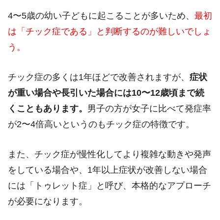
4〜
5
歳の幼い子どもに起こることが多いため、
最初
は「チック症である」と判断するのが難しいでしょ
う。
チック症の多くは
1
年ほどで改善されますが、
症状
が重い場合や長引いた場合には
10
〜
12
歳頃まで続
くこともあります。
男子の方が女子に比べて発症率
が
2
〜
4
倍高いというのもチック症の特徴です。
また、チック症が慢性化してより複雑な動きや発声
をしている場合や、
1
年以上症状が改善しない場合
には「トゥレット症」と呼び、本格的なアプローチ
が必要になります。