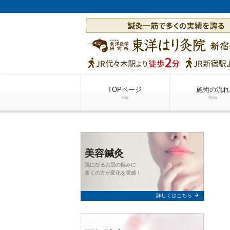
TOPページ
施術の流れ
top
flow
美容鍼灸
気になるお肌の悩みに
多くの方が変化を実感！
arrow_forward
詳しくはこちら