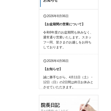
お知らせ
query_builder
2026年8月06日
【お盆期間の営業について】
令和8年度のお盆期間も休みなく、
通常通り営業いたします。スタッ
フ一同、皆さまのお越しをお待ち
しております。
query_builder
2026年4月06日
【お知らせ】
誠に勝手ながら、4月11日（土）・
12日（日）の2日間は終日お休みと
させていただきます。
何卒、よろしくお願い申し上げま
す。
院長日記
日々の気付いたことなど