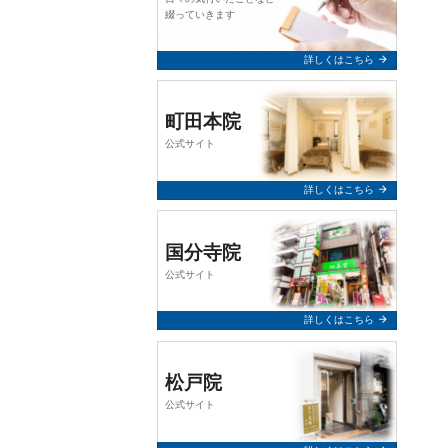
query_builder
2026年2月24日
綴っていきます
【お知らせ】
arrow_forward
詳しくはこちら
誠に勝手ながら、令和8年3月7日
（土）は終日お休みとさせていた
だきます。
町田本院
公式サイト
何卒、よろしくお願い申し上げま
す。
arrow_forward
詳しくはこちら
query_builder
2025年12月10日
国分寺院
【年末年始 休業のお知らせ】
公式サイト
令和7年12月31日（水）～ 令和8年
1月5日（月）まで終日休業とさせ
arrow_forward
詳しくはこちら
ていただきます。 年始は1月6日
（火）より通常通り営業いたしま
す。
松戸院
何卒、よろしくお願い申し上げま
公式サイト
す。