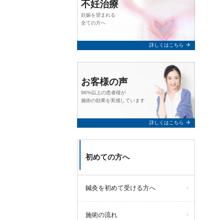
不妊治療
妊娠を望まれる
全ての方へ
arrow_forward
詳しくはこちら
お客様の声
96%以上の患者様が
施術の効果を実感しています
arrow_forward
詳しくはこちら
初めての方へ
鍼灸を初めて受ける方へ
施術の流れ