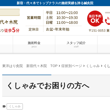
新宿・代々木でトップクラスの施術実績を誇る鍼灸院
施術料金
スタッフ紹介
price
staff
chevron_right
chevron_right
chevron_right
東洋はり灸院 新宿代々木院 TOP
症状別ページ
くしゃみ
く
くしゃみでお困りの方へ
label
くしゃみ