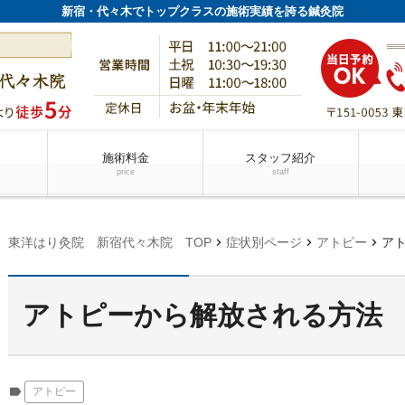
新宿・代々木でトップクラスの施術実績を誇る鍼灸院
施術料金
スタッフ紹介
price
staff
chevron_right
chevron_right
chevron_right
東洋はり灸院 新宿代々木院 TOP
症状別ページ
アトピー
アト
アトピーから解放される方法
label
アトピー