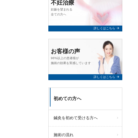
不妊治療
妊娠を望まれる
全ての方へ
arrow_forward
詳しくはこちら
お客様の声
96%以上の患者様が
施術の効果を実感しています
arrow_forward
詳しくはこちら
初めての方へ
鍼灸を初めて受ける方へ
施術の流れ