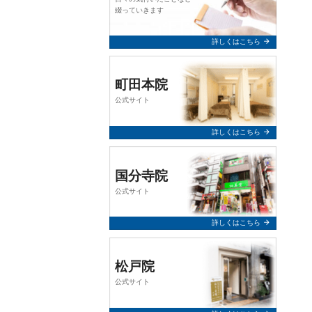
query_builder
2026年2月24日
綴っていきます
【お知らせ】
arrow_forward
詳しくはこちら
誠に勝手ながら、令和8年3月7日
（土）は終日お休みとさせていた
だきます。
町田本院
公式サイト
何卒、よろしくお願い申し上げま
す。
arrow_forward
詳しくはこちら
query_builder
2025年12月10日
国分寺院
【年末年始 休業のお知らせ】
公式サイト
令和7年12月31日（水）～ 令和8年
1月5日（月）まで終日休業とさせ
arrow_forward
詳しくはこちら
ていただきます。 年始は1月6日
（火）より通常通り営業いたしま
す。
松戸院
何卒、よろしくお願い申し上げま
公式サイト
す。