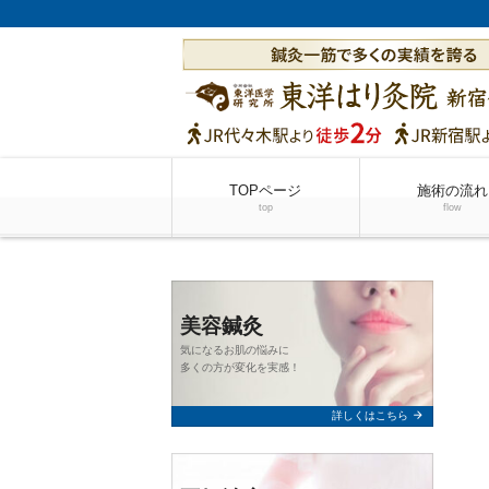
TOPページ
施術の流れ
top
flow
美容鍼灸
気になるお肌の悩みに
多くの方が変化を実感！
arrow_forward
詳しくはこちら