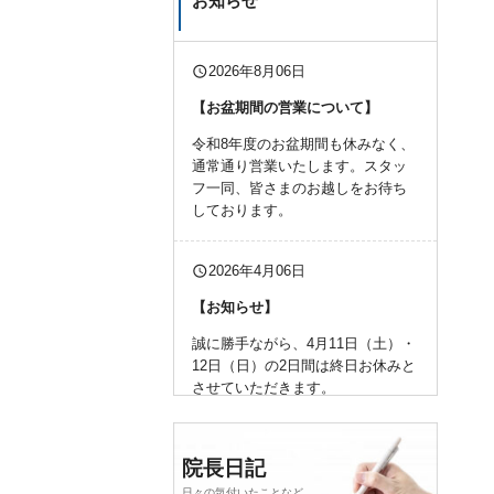
お知らせ
query_builder
2026年8月06日
【お盆期間の営業について】
令和8年度のお盆期間も休みなく、
通常通り営業いたします。スタッ
フ一同、皆さまのお越しをお待ち
しております。
query_builder
2026年4月06日
【お知らせ】
誠に勝手ながら、4月11日（土）・
12日（日）の2日間は終日お休みと
させていただきます。
何卒、よろしくお願い申し上げま
す。
院長日記
日々の気付いたことなど